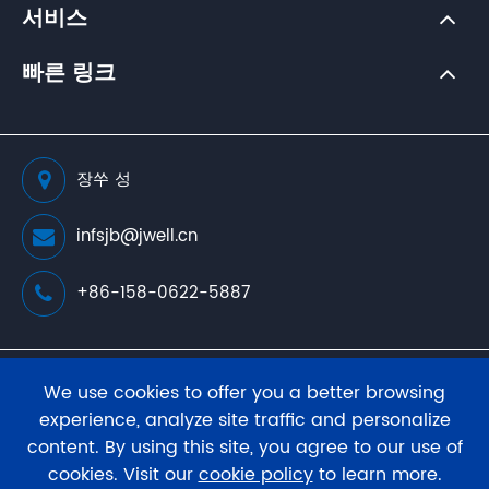
서비스
빠른 링크
장쑤 성
infsjb@jwell.cn
+86-158-0622-5887
저작권 소유(
JWELL Extrusion Machinery Co., Ltd.
판
We use cookies to offer you a better browsing
권 소유.
experience, analyze site traffic and personalize
content. By using this site, you agree to our use of
사이트 맵
프라이버시 정책
cookies. Visit our
cookie policy
to learn more.