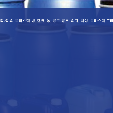
000L의 플라스틱 병, 탱크, 통, 공구 봉투, 의자, 책상, 플라스틱 