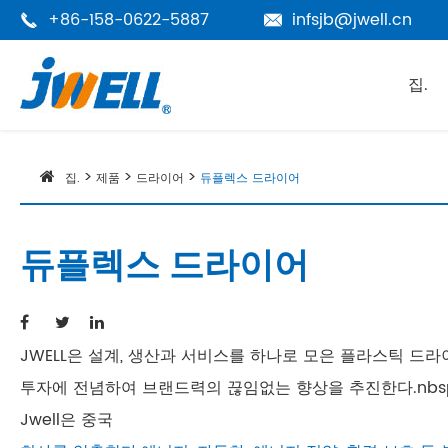
+86-158-0622-5887
infsjb@jwell.cn


집.
집.
제품
드라이어
듀플렉스 드라이어
듀플렉스 드라이어
JWELL은 설계, 생산과 서비스를 하나로 모은 플라스틱 드
투자에 전념하여 브랜드력의 끊임없는 향상을 추진한다.nb
Jwell은 중국