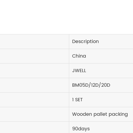
Description
China
JWELL
BM05D/12D/20D
1 SET
Wooden pallet packing
90days