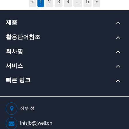
«
1
2
3
4
...
5
»
제품
활용단어참조
회사명
서비스
빠른 링크
장쑤 성
infsjb@jwell.cn