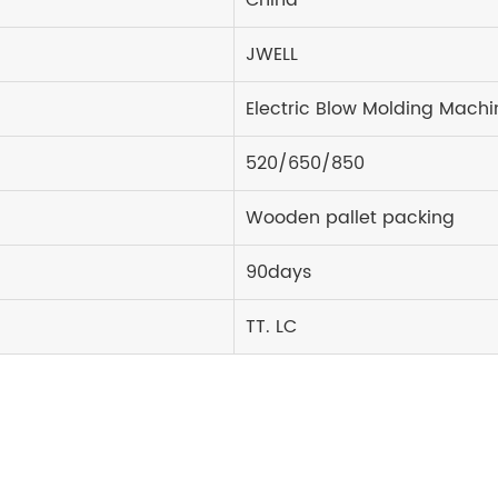
JWELL
Electric Blow Molding Machi
520/650/850
Wooden pallet packing
90days
TT. LC