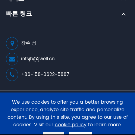
빠른 링크
장쑤 성
infsjb@jwell.cn
+86-158-0622-5887
저작권 소유(
JWELL Extrusion Machinery Co., Ltd.
판
We use cookies to offer you a better browsing
권 소유.
experience, analyze site traffic and personalize
content. By using this site, you agree to our use of
사이트 맵
프라이버시 정책
cookies. Visit our
cookie policy
to learn more.