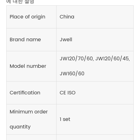
에 대한 설명
Place of origin
China
Brand name
Jwell
JW120/70/60, JW120/60/45,
Model number
JW160/60
Certification
CE ISO
Minimum order
1 set
quantity