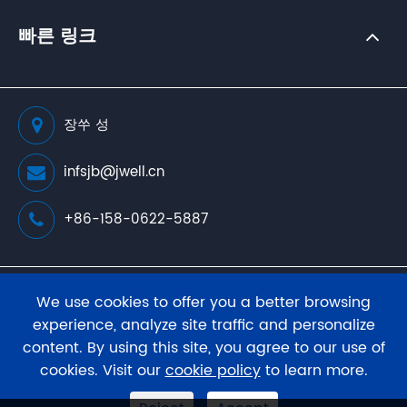
빠른 링크
장쑤 성
infsjb@jwell.cn
+86-158-0622-5887
저작권 소유(
JWELL Extrusion Machinery Co., Ltd.
판
We use cookies to offer you a better browsing
권 소유.
experience, analyze site traffic and personalize
content. By using this site, you agree to our use of
사이트 맵
프라이버시 정책
cookies. Visit our
cookie policy
to learn more.