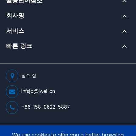
활용단어참조
회사명
서비스
빠른 링크
장쑤 성
infsjb@jwell.cn
+86-158-0622-5887
저작권 소유(
JWELL Extrusion Machinery Co., Ltd.
판
We use cookies to offer you a better browsing